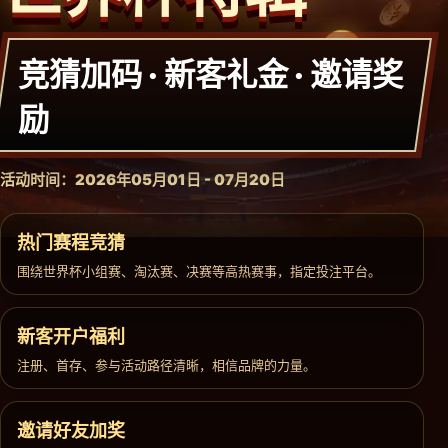
澳门新葡京百家乐
新葡京PC版
新葡京手机版
合作伙伴标题