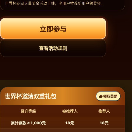
合作伙伴标题1