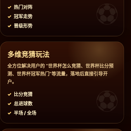
合作伙伴标题8
合作伙伴标题9
澳门新葡京百家乐
随着影响力扩大，新葡京在亚洲娱乐市场