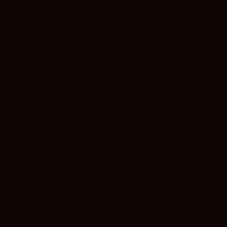
活动消息与维护安全设置，同时快速切换各类娱乐专区，使用
更省心。