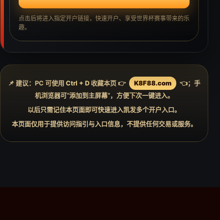
澳门新葡京娱乐城拥有简单而独特界面的博彩网站
澳门新葡京娱乐城无需担心的安全保密问题
选择线上娱乐场所时，隐私与账号安全是最重要的考虑。对
此，
澳门新葡京
建立多重安全防护，让玩家在熟悉百家乐规则
时更安心。
用户信息全程加密并多层保护，确保资料不外泄；无论体验老
虎机游戏还是参与德州扑克，都能更放心操作。
优质游戏和透明的奖励
澳门娱乐城
游戏内容来自领先供应商，上线前严格审核与多次
测试，覆盖百家乐规则、老虎机游戏玩法与德州扑克等项目。