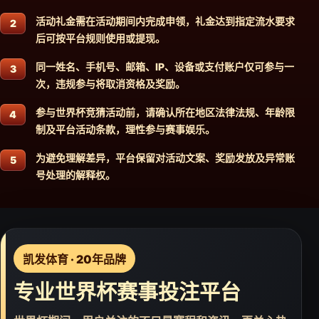
澳门新葡京娱乐详细介绍
澳门新葡京百家乐 –
全亚洲知名的优势
在众多在线博彩平台激烈竞争的环境中，澳门新葡京一直被认
为是亚洲知名且可信赖的娱乐场所，原因包括：
清晰易用且具特色的新葡京界面