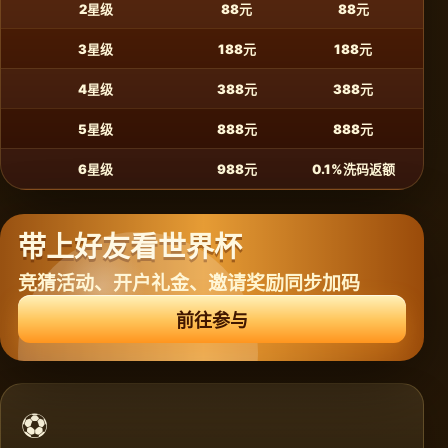
合作伙伴标题2
合作伙伴标题3